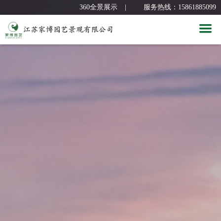
360全景展示
|
服务热线：15861885099
首 页
关于我们
新闻中心
公司简介
经典案例
企业文化
公司新闻
服务团队
组织架构
园林课堂
别墅花园
人力资源
荣誉资质
屋顶花园
设计团队
合作品牌
厂区景观
人才招聘
联系我们
公共空间
员工风采
合作品牌
360全景展示
联系我们