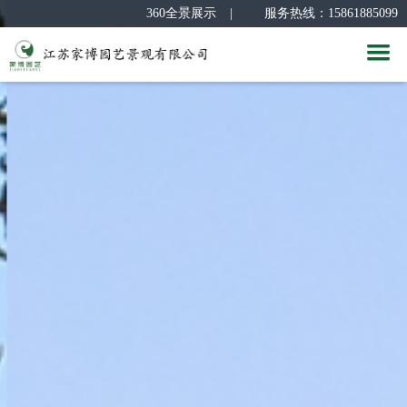
360全景展示
|
服务热线：15861885099
首 页
关于我们
新闻中心
公司简介
经典案例
企业文化
公司新闻
服务团队
组织架构
园林课堂
别墅花园
人力资源
荣誉资质
屋顶花园
设计团队
合作品牌
厂区景观
人才招聘
联系我们
公共空间
员工风采
合作品牌
360全景展示
联系我们