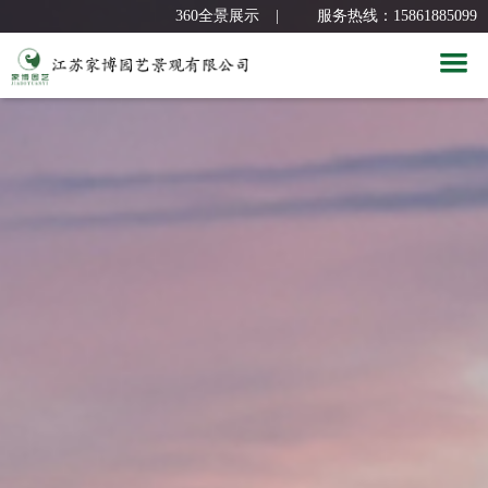
360全景展示
|
服务热线：15861885099
首 页
关于我们
新闻中心
公司简介
经典案例
企业文化
公司新闻
服务团队
组织架构
园林课堂
别墅花园
人力资源
荣誉资质
屋顶花园
设计团队
合作品牌
厂区景观
人才招聘
联系我们
公共空间
员工风采
合作品牌
360全景展示
联系我们