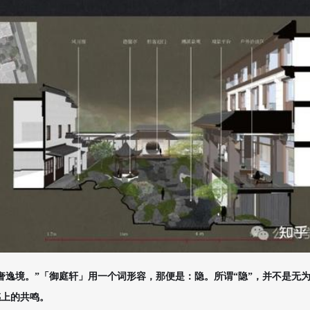
奢逸境。”「御庭轩」用一个词形容，那便是：隐。所谓“隐”，并不是无为
感上的共鸣。