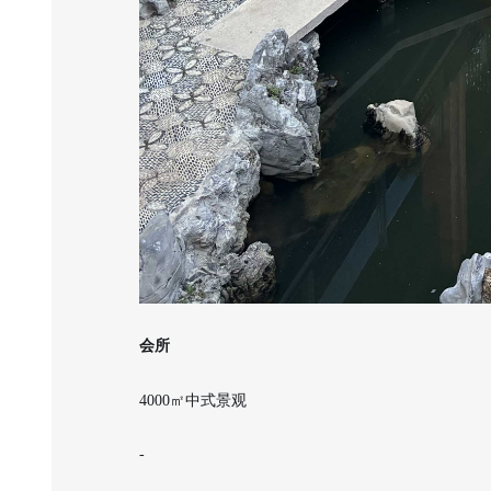
会所
4000㎡中式景观
-