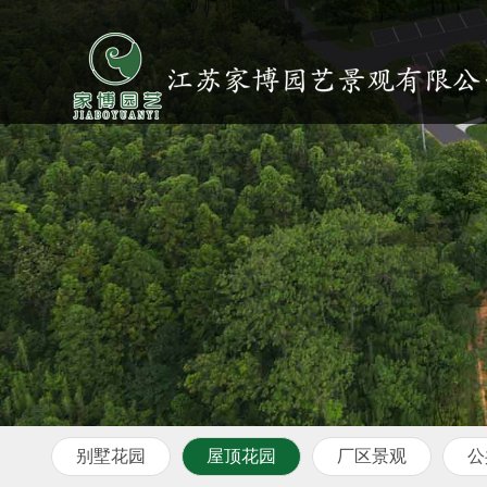
别墅花园
屋顶花园
厂区景观
公