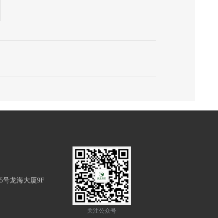
5号龙海大厦9F
关注公众号