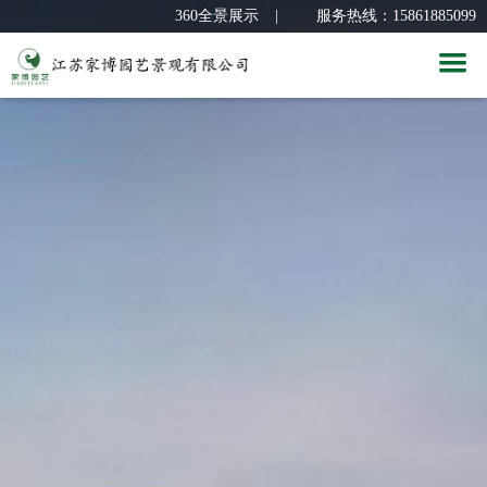
360全景展示
|
服务热线：15861885099
首 页
关于我们
新闻中心
公司简介
经典案例
企业文化
公司新闻
服务团队
组织架构
园林课堂
别墅花园
人力资源
荣誉资质
屋顶花园
设计团队
合作品牌
厂区景观
人才招聘
联系我们
公共空间
员工风采
合作品牌
360全景展示
联系我们