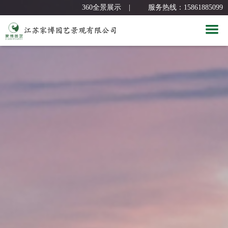
360全景展示
|
服务热线：15861885099
首 页
关于我们
新闻中心
公司简介
经典案例
企业文化
公司新闻
服务团队
组织架构
园林课堂
别墅花园
人力资源
荣誉资质
屋顶花园
设计团队
合作品牌
厂区景观
人才招聘
联系我们
公共空间
员工风采
合作品牌
360全景展示
联系我们